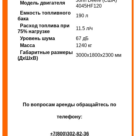
John Deere (США)
Модель двигателя
4045HF120
Емкость топливного
190 л
бака
Расход топлива при
11.5 л/ч
75% нагрузке
Уровень шума
67 дБ
Масса
1240 кг
Габаритные размеры
3000x1800x2300 мм
(ДхШхВ)
По вопросам аренды обращайтесь по
телефону:
+7(800)302-82-36