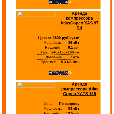
АРЕНДОВАТЬ
Аренда
компрессора
AtlasCopco XAS 97
Dd
Цена
от 2800 руб/сутки
Мощность.
36 кВт
Расход/л
8,1 л/ч
Габ.
240х150х160 см
Давление
7 атм
Произв-ть
5.3 м3/мин
АРЕНДОВАТЬ
Аренда
компрессора Atlas
Copco XATS 156
Цена
По запросу
Мощность.
83 кВт
Расход/л
13,5 л/ч