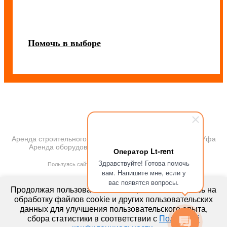
Помочь в выборе
Аренда строительного и промышленного оборудования Уфа
Аренда оборудования 2018. Все права защищены
Оператор Lt-rent
ПОЛИТИКА КОНФИДЕНЦИАЛЬНОСТИ
Здравствуйте! Готова помочь
Пользуясь сайтом, Вы автоматически принимаете
вам. Напишите мне, если у
ПРАВИЛА ПЕРЕДАЧИ И ОБРАБОТКИ ПЕРСОНАЛЬНЫХ ДАННЫХ
вас появятся вопросы.
lt-rent.ru
Продолжая пользоваться сайтом, вы соглашаетесь на
Аренда оборудования
обработку файлов cookie и других пользовательских
г. Красноярск
данных для улучшения пользовательского опыта,
сбора статистики в соответствии с
Политикой