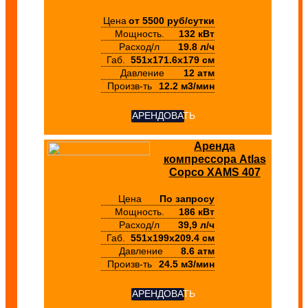
Цена
от 5500 руб/сутки
Мощность.
132 кВт
Расход/л
19.8 л/ч
Габ.
551х171.6х179 см
Давление
12 атм
Произв-ть
12.2 м3/мин
АРЕНДОВАТЬ
Аренда
компрессора Atlas
Copco XAMS 407
Цена
По запросу
Мощность.
186 кВт
Расход/л
39,9 л/ч
Габ.
551х199х209.4 см
Давление
8.6 атм
Произв-ть
24.5 м3/мин
АРЕНДОВАТЬ