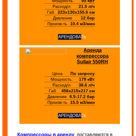
Мощность.
95 кВт
Расход/л
21.5 л/ч
Габ.
223х130х155.6 см
Давление
12 бар
Произв-ть
10.4 м3/мин
АРЕНДОВАТЬ
Аренда
компрессора
Sullair 550RH
Цена
По запросу
Мощность.
179 кВт
Расход/л
38.6 л/ч
Габ.
456х215х217 см
Давление
6.5-17.2 бар
Произв-ть
15.5 м3/мин
АРЕНДОВАТЬ
Компрессоры в аренду
поставляются в