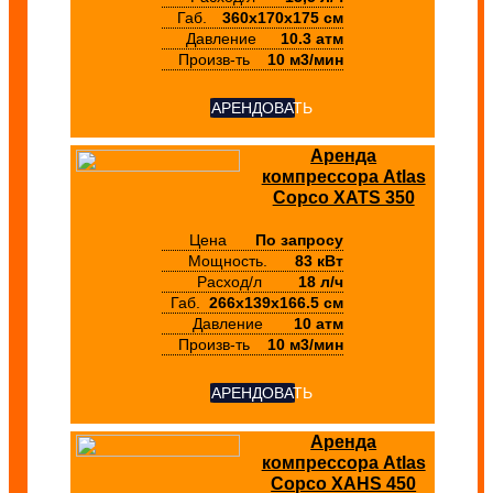
Габ.
360х170х175 см
Давление
10.3 атм
Произв-ть
10 м3/мин
АРЕНДОВАТЬ
Аренда
компрессора Atlas
Copco XATS 350
Цена
По запросу
Мощность.
83 кВт
Расход/л
18 л/ч
Габ.
266х139х166.5 см
Давление
10 атм
Произв-ть
10 м3/мин
АРЕНДОВАТЬ
Аренда
компрессора Atlas
Copco XAHS 450