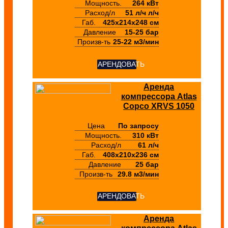
Мощность.
264 кВт
Расход/л
51 л/ч л/ч
Габ.
425х214х248 см
Давление
15-25 бар
Произв-ть
25-22 м3/мин
АРЕНДОВАТЬ
Аренда
компрессора Atlas
Copco XRVS 1050
Цена
По запросу
Мощность.
310 кВт
Расход/л
61 л/ч
Габ.
408х210х236 см
Давление
25 бар
Произв-ть
29.8 м3/мин
АРЕНДОВАТЬ
Аренда