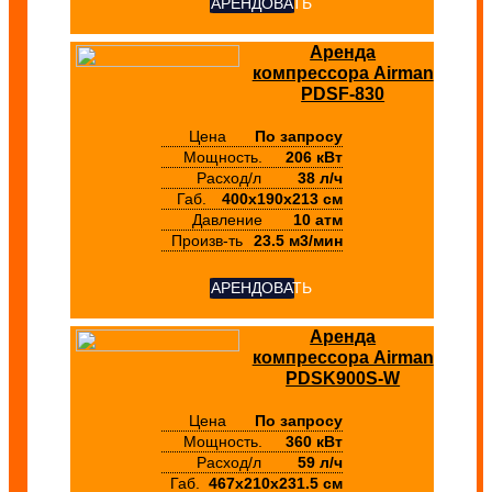
АРЕНДОВАТЬ
Аренда
компрессора Airman
PDSF-830
Цена
По запросу
Мощность.
206 кВт
Расход/л
38 л/ч
Габ.
400х190х213 см
Давление
10 атм
Произв-ть
23.5 м3/мин
АРЕНДОВАТЬ
Аренда
компрессора Airman
PDSK900S-W
Цена
По запросу
Мощность.
360 кВт
Расход/л
59 л/ч
Габ.
467х210х231.5 см