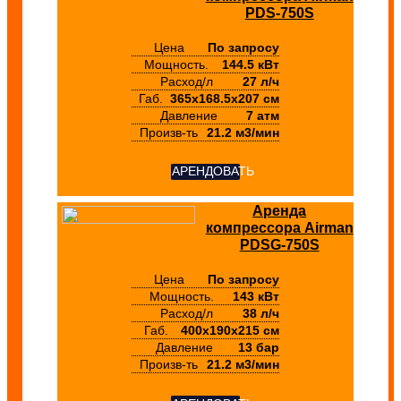
PDS-750S
Цена
По запросу
Мощность.
144.5 кВт
Расход/л
27 л/ч
Габ.
365х168.5х207 см
Давление
7 атм
Произв-ть
21.2 м3/мин
АРЕНДОВАТЬ
Аренда
компрессора Airman
PDSG-750S
Цена
По запросу
Мощность.
143 кВт
Расход/л
38 л/ч
Габ.
400х190х215 см
Давление
13 бар
Произв-ть
21.2 м3/мин